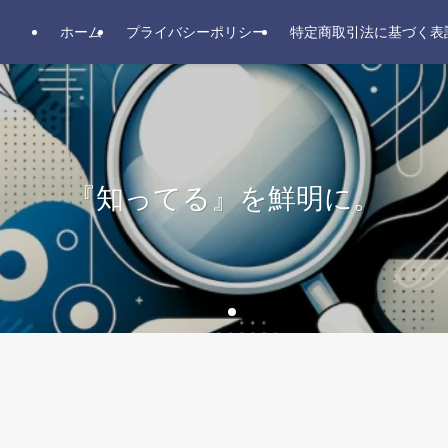
ホーム
プライバシーポリシー
特定商取引法に基づく表
『知らない』を明らかに、
『知ってる』を鮮明に。
『知ってる』を鮮明に。