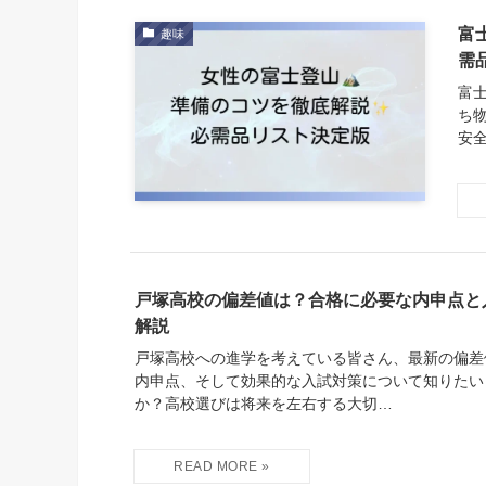
富
趣味
需
富
ち
安
戸塚高校の偏差値は？合格に必要な内申点と
解説
戸塚高校への進学を考えている皆さん、最新の偏差
内申点、そして効果的な入試対策について知りたい
か？高校選びは将来を左右する大切…