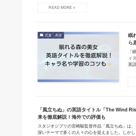
眠
言葉・表現
ら
「
ィ
英
「風立ちぬ」の英語タイトル「The Wind Ri
来を徹底解説！海外での評価も
スタジオジブリの宮崎駿監督作品「風立ちぬ」は、
深いテーマで多くの人々の心を捉えました。しかし