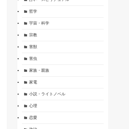
哲学
宇宙・科学
宗教
害獣
害虫
家族・親族
家電
小説・ライトノベル
心理
恋愛