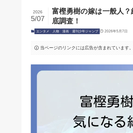
富樫勇樹の嫁は一般人？
2026
5/07
底調査！
2026年5月7日
エンタメ
人物
漫画
週刊少年ジャンプ
当ページのリンクには広告が含まれています