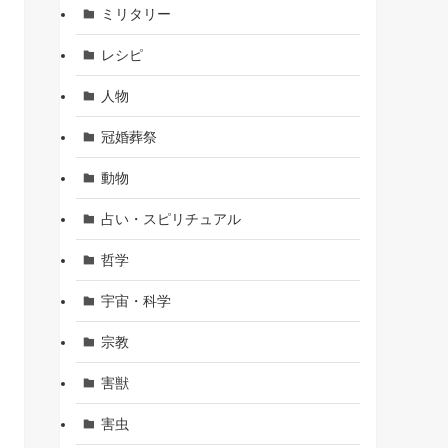
ミリタリー
レシピ
人物
冠婚葬祭
動物
占い・スピリチュアル
哲学
宇宙・科学
宗教
害獣
害虫