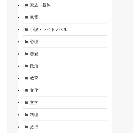
家族・親族
家電
小説・ライトノベル
心理
恋愛
政治
教育
文化
文学
料理
旅行