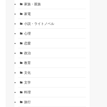
家族・親族
家電
小説・ライトノベル
心理
恋愛
政治
教育
文化
文学
料理
旅行