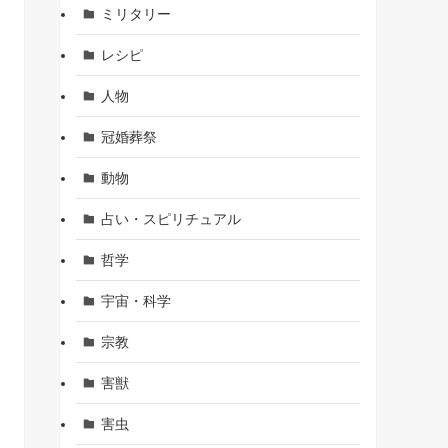
ミリタリー
レシピ
人物
冠婚葬祭
動物
占い・スピリチュアル
哲学
宇宙・科学
宗教
害獣
害虫