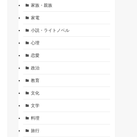
家族・親族
家電
小説・ライトノベル
心理
恋愛
政治
教育
文化
文学
料理
旅行