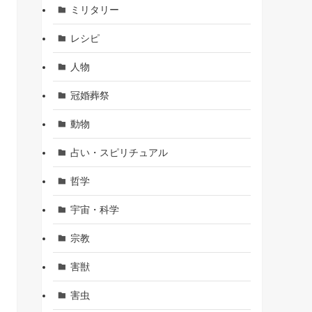
ミリタリー
レシピ
人物
冠婚葬祭
動物
占い・スピリチュアル
哲学
宇宙・科学
宗教
害獣
害虫