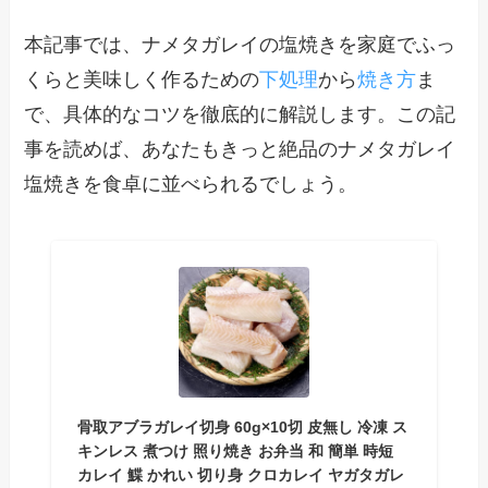
本記事では、ナメタガレイの塩焼きを家庭でふっ
くらと美味しく作るための
下処理
から
焼き方
ま
で、具体的なコツを徹底的に解説します。この記
事を読めば、あなたもきっと絶品のナメタガレイ
塩焼きを食卓に並べられるでしょう。
骨取アブラガレイ切身 60g×10切 皮無し 冷凍 ス
キンレス 煮つけ 照り焼き お弁当 和 簡単 時短
カレイ 鰈 かれい 切り身 クロカレイ ヤガタガレ