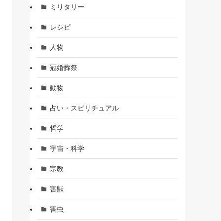
ミリタリー
レシピ
人物
冠婚葬祭
動物
占い・スピリチュアル
哲学
宇宙・科学
宗教
害獣
害虫