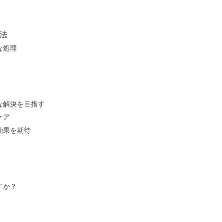
法
な処理
な解決を目指す
ケア
効果を期待
すか？