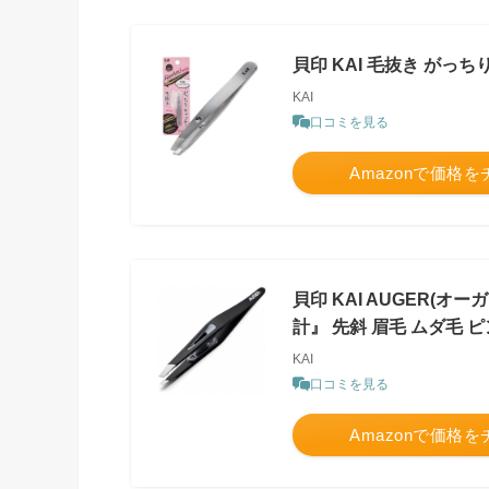
貝印 KAI 毛抜き がっち
KAI
口コミを見る
Amazonで価格
貝印 KAI AUGER(
計』 先斜 眉毛 ムダ毛 
KAI
口コミを見る
Amazonで価格