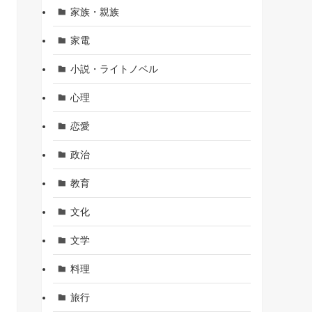
家族・親族
家電
小説・ライトノベル
心理
恋愛
政治
教育
文化
文学
料理
旅行