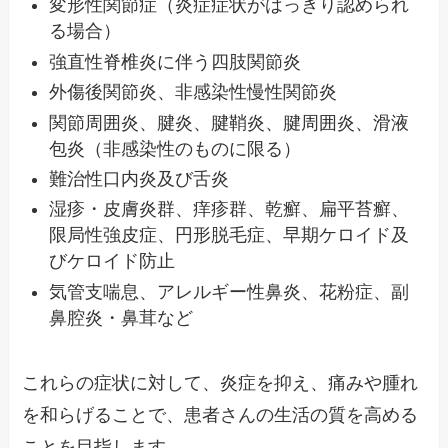
変形性関節症（炎症症状がはっきり認められ
る場合）
強直性脊椎炎に伴う四肢関節炎
外傷後関節炎、非感染性慢性関節炎
関節周囲炎、腱炎、腱鞘炎、腱周囲炎、滑液
包炎（非感染性のものに限る）
難治性口内炎及び舌炎
湿疹・皮膚炎群、痒疹群、乾癬、扁平苔癬、
限局性強皮症、円形脱毛症、早期ケロイド及
びケロイド防止
気管支喘息、アレルギー性鼻炎、花粉症、副
鼻腔炎・鼻茸など
これらの症状に対して、炎症を抑え、痛みや腫れ
を和らげることで、患者さんの生活の質を高める
ことを目指します。