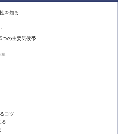
性を知る
か
5つの主要気候帯
水量
るコツ
える
る