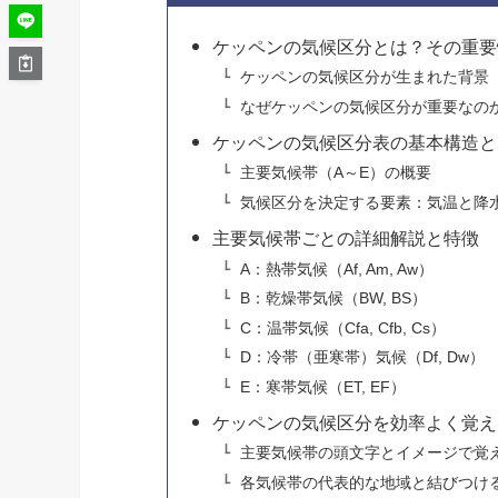
ケッペンの気候区分とは？その重要
ケッペンの気候区分が生まれた背景
なぜケッペンの気候区分が重要なの
ケッペンの気候区分表の基本構造と
主要気候帯（A～E）の概要
気候区分を決定する要素：気温と降
主要気候帯ごとの詳細解説と特徴
A：熱帯気候（Af, Am, Aw）
B：乾燥帯気候（BW, BS）
C：温帯気候（Cfa, Cfb, Cs）
D：冷帯（亜寒帯）気候（Df, Dw）
E：寒帯気候（ET, EF）
ケッペンの気候区分を効率よく覚え
主要気候帯の頭文字とイメージで覚
各気候帯の代表的な地域と結びつけ