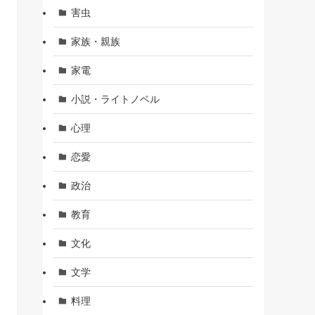
害虫
家族・親族
家電
小説・ライトノベル
心理
恋愛
政治
教育
文化
文学
料理