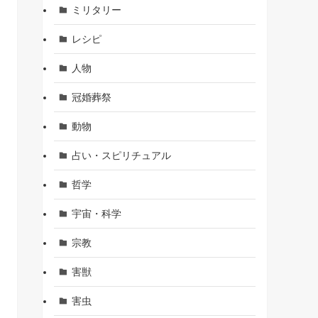
ミリタリー
レシピ
人物
冠婚葬祭
動物
占い・スピリチュアル
哲学
宇宙・科学
宗教
害獣
害虫