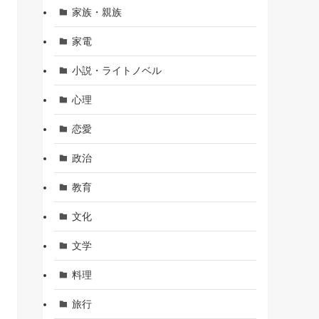
家族・親族
家電
小説・ライトノベル
心理
恋愛
政治
教育
文化
文学
料理
旅行