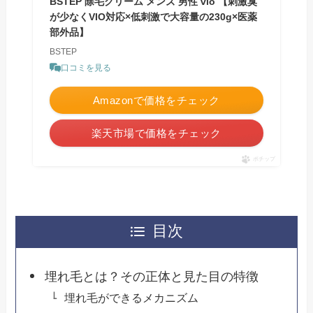
BSTEP 除毛クリーム メンズ 男性 vio 【刺激臭
が少なくVIO対応×低刺激で大容量の230g×医薬
部外品】
BSTEP
口コミを見る
Amazonで価格をチェック
楽天市場で価格をチェック
ポチップ
目次
埋れ毛とは？その正体と見た目の特徴
埋れ毛ができるメカニズム