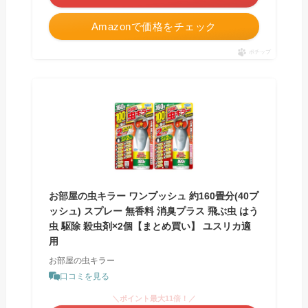
Amazonで価格をチェック
ポチップ
お部屋の虫キラー ワンプッシュ 約160畳分(40プ
ッシュ) スプレー 無香料 消臭プラス 飛ぶ虫 はう
虫 駆除 殺虫剤×2個【まとめ買い】 ユスリカ適
用
お部屋の虫キラー
口コミを見る
＼ポイント最大11倍！／