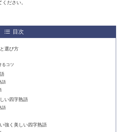
てください。
目次
と選び方
けるコツ
語
熟語
語
しい四字熟語
熟語
い強く美しい四字熟語