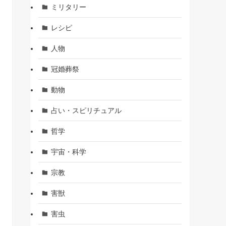
ミリタリー
レシピ
人物
冠婚葬祭
動物
占い・スピリチュアル
哲学
宇宙・科学
宗教
害獣
害虫