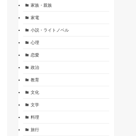
家族・親族
家電
小説・ライトノベル
心理
恋愛
政治
教育
文化
文学
料理
旅行