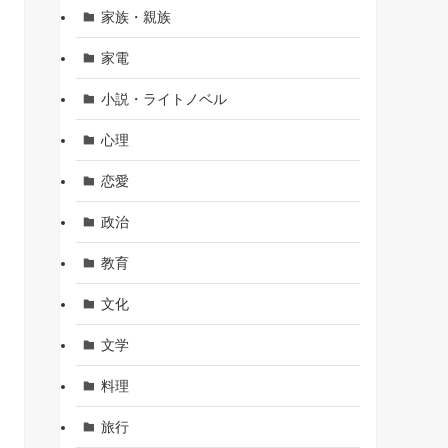
家族・親族
家電
小説・ライトノベル
心理
恋愛
政治
教育
文化
文学
料理
旅行