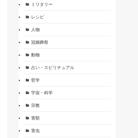
ミリタリー
レシピ
人物
冠婚葬祭
動物
占い・スピリチュアル
哲学
宇宙・科学
宗教
害獣
害虫