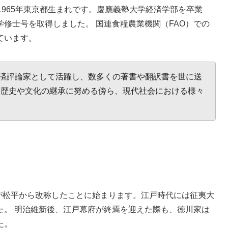
1965年東京都生まれです。慶應義塾大学経済学部を卒業
修士号を取得しました。 国連食糧農業機関（FAO）での
ています。
済評論家として活躍し、数多くの著書や翻訳書を世に送
、歴史や文化の継承に努める傍ら、現代社会における様々
康が松平から改称したことに始まります。江戸時代には征夷大
た。 明治維新後、江戸幕府が終焉を迎えた際も、徳川家は
た。