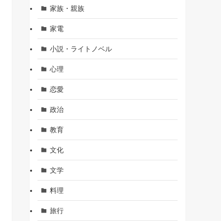
家族・親族
家電
小説・ライトノベル
心理
恋愛
政治
教育
文化
文学
料理
旅行