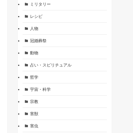
ミリタリー
レシピ
人物
冠婚葬祭
動物
占い・スピリチュアル
哲学
宇宙・科学
宗教
害獣
害虫