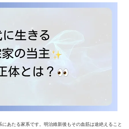
系にあたる家系です。明治維新後もその血筋は途絶えること