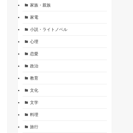
家族・親族
家電
小説・ライトノベル
心理
恋愛
政治
教育
文化
文学
料理
旅行