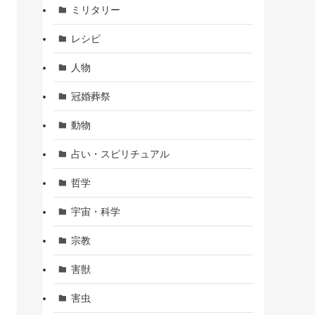
ミリタリー
レシピ
人物
冠婚葬祭
動物
占い・スピリチュアル
哲学
宇宙・科学
宗教
害獣
害虫