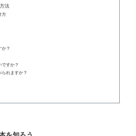
方法
け方
すか？
いですか？
べられますか？
本を知ろう