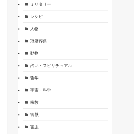
ミリタリー
レシピ
人物
冠婚葬祭
動物
占い・スピリチュアル
哲学
宇宙・科学
宗教
害獣
害虫