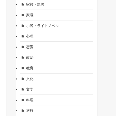
家族・親族
家電
小説・ライトノベル
心理
恋愛
政治
教育
文化
文学
料理
旅行