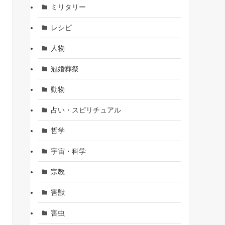
ミリタリー
レシピ
人物
冠婚葬祭
動物
占い・スピリチュアル
哲学
宇宙・科学
宗教
害獣
害虫