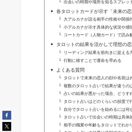
出会いの時期や場所を知るスプレッ
各タロットカードが示す「未来の恋
大アルカナが語る相手の性格や関係
小アルカナが示す具体的な状況や感
コートカード（人物カード）で読み
タロットの結果を活かして理想の恋
リーディング結果を前向きに捉える
行動に移すことで運命を早める
よくある質問
タロットで未来の恋人の顔や名前は
複数のタロット占いで結果が違うの
占いの結果が悪かった場合、どうす
タロット占いはどのくらいの頻度で
自分でタロット占いを始めるには何
タロット占いで出会いの時期は具体
相手の職業や年齢もタロットでわか