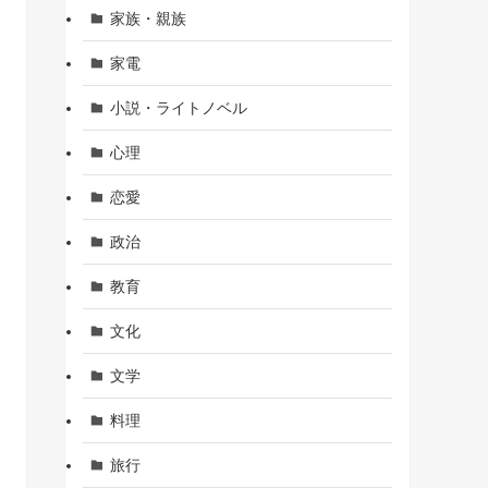
家族・親族
家電
小説・ライトノベル
心理
恋愛
政治
教育
文化
文学
料理
旅行