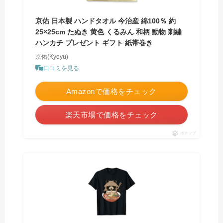
京佑 日本製 ハンドタオル 今治産 綿100％ 約
25×25cm たぬき 黄色 くるみん 和柄 動物 刺繡
ハンカチ プレゼント ギフト 紙帯巻き
京佑(Kyoyu)
口コミを見る
Amazonで価格をチェック
楽天市場で価格をチェック
ポチップ