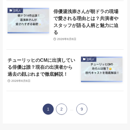
俳優湯浅崇さんが朝ドラの現場
芸能人
で愛される理由とは？共演者や
スタッフが語る人柄と魅力に迫
る
2026年6月6日
チューリッヒのCMに出演してい
芸能人
る俳優は誰？現在の出演者から
過去の顔ぶれまで徹底解説！
2026年6月6日
1
2
...
9