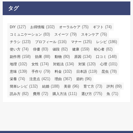
タグ
(127)
(102)
(75)
(74)
DIY
お得情報
オーラルケア
ギフト
(83)
(79)
(76)
コミュニケーション
スイーツ
スキンケア
(123)
(116)
(125)
(186)
チラシ
プロフィール
マナー
レシピ
(74)
(83)
(82)
(159)
(82)
使い方
俳優
値段
健康
初心者
(158)
(88)
(80)
(134)
(148)
副作用
効果
動物
原因
口コミ
(102)
(174)
(134)
(120)
(101)
地理
女性
対処法
対策
心理
(139)
(79)
(102)
(119)
(78)
意味
手作り
料金
日本語
昆虫
(74)
(421)
(367)
(96)
栄養
注意点
理由
節約
(132)
(188)
(96)
(73)
(89)
簡単レシピ
結婚
美容
育て方
評判
(82)
(72)
(111)
(775)
(71)
読み方
費用
購入方法
選び方
魚