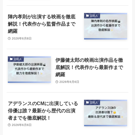
陣内孝則が出演する映画を徹底
芸能人
解説！代表作から監督作品まで
網羅
2026年6月8日
伊藤健太郎の映画出演作品を徹
芸能人
底解説！代表作から最新作まで
網羅
2026年6月6日
アデランスのCMに出演している
芸能人
俳優は誰？最新から歴代の出演
者までを徹底解説！
2026年6月6日