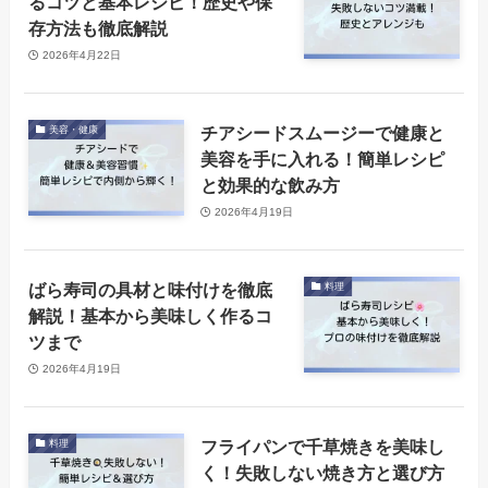
るコツと基本レシピ！歴史や保
存方法も徹底解説
2026年4月22日
チアシードスムージーで健康と
美容・健康
美容を手に入れる！簡単レシピ
と効果的な飲み方
2026年4月19日
ばら寿司の具材と味付けを徹底
料理
解説！基本から美味しく作るコ
ツまで
2026年4月19日
フライパンで千草焼きを美味し
料理
く！失敗しない焼き方と選び方