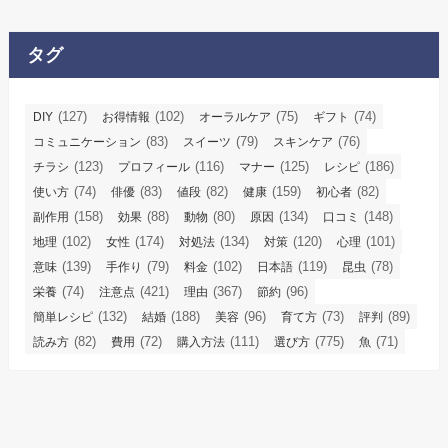
タグ
(127)
(102)
(75)
(74)
DIY
お得情報
オーラルケア
ギフト
(83)
(79)
(76)
コミュニケーション
スイーツ
スキンケア
(123)
(116)
(125)
(186)
チラシ
プロフィール
マナー
レシピ
(74)
(83)
(82)
(159)
(82)
使い方
俳優
値段
健康
初心者
(158)
(88)
(80)
(134)
(148)
副作用
効果
動物
原因
口コミ
(102)
(174)
(134)
(120)
(101)
地理
女性
対処法
対策
心理
(139)
(79)
(102)
(119)
(78)
意味
手作り
料金
日本語
昆虫
(74)
(421)
(367)
(96)
栄養
注意点
理由
節約
(132)
(188)
(96)
(73)
(89)
簡単レシピ
結婚
美容
育て方
評判
(82)
(72)
(111)
(775)
(71)
読み方
費用
購入方法
選び方
魚