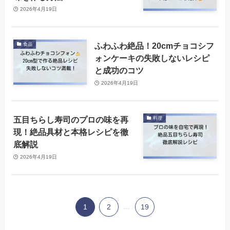
2026年4月19日
ふわふわ絶品！20cmチョコシフ
食品
ォンケーキの失敗しないレシピ
と成功のコツ
2026年4月19日
五目ちらし寿司のプロの味を再
料理
現！絶品具材と本格レシピを徹
底解説
2026年4月19日
1
2
...
19