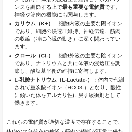
ンスを調節する上で
最も重要な電解質
です。
神経や筋肉の機能にも関与します。
カリウム（K+）
：細胞内液の主要な陽イオン
であり、細胞の浸透圧維持、神経伝達、筋肉
の収縮（特に心臓の動き）に深く関わってい
ます。
クロール（Cl-）
：細胞外液の主要な陰イオン
であり、ナトリウムと共に体液の浸透圧を調
節し、酸塩基平衡の維持に寄与します。
L-乳酸ナトリウム（L-Lactate-）
：体内で代謝
されて重炭酸イオン（HCO3-）となり、酸性
に傾いた体をアルカリ性に戻す緩衝剤として
働きます。
これらの電解質が適切な濃度で存在することで、
体内の水分分布や神経・筋肉の機能が正常に保た