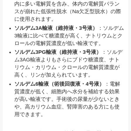
内に多い電解質を含み、体内の電解質バラン
スが崩れた低張性脱水（Na欠乏型脱水）の際
に使用されます。
ソルデム3A輸液（維持液・3号液）
：ソルデム
3輸液に比べて糖濃度が高く、ナトリウムとク
ロールの電解質濃度が低い輸液です。
ソルデム3PG輸液（維持液・3号液）
：ソルデ
ム3AG輸液よりもさらにブドウ糖濃度、ナト
リウム・カリウム・クロールの電解質濃度が
高く、リンが加えられています。
ソルデム6輸液（術後回復液・4号液）
：電解
質濃度が低く、細胞内へ水分を補給する効果
が高い輸液です。手術後の尿量が少ないとき
や、高カリウム血症、腎障害のある方にも使
用できます。