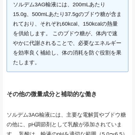
ソルデム3AG輸液には、200mLあたり
15.0g、500mLあたり37.5gのブドウ糖が含ま
れており、それぞれ60kcal、150kcalの熱量
を供給します。 このブドウ糖が、体内で速
やかに代謝されることで、必要なエネルギー
を効率良く補給し、体の消耗を防ぐ役割を果
たします。
その他の微量成分と補助的な働き
ソルデム3AG輸液には、主要な電解質やブドウ糖
の他に、pH調節剤として乳酸が添加されていま
す。 乳酸は、輸液のpHを適切な範囲（5.0〜6.5）