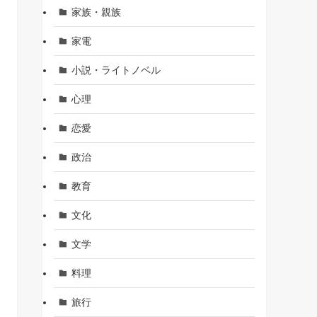
家族・親族
家電
小説・ライトノベル
心理
恋愛
政治
教育
文化
文学
料理
旅行