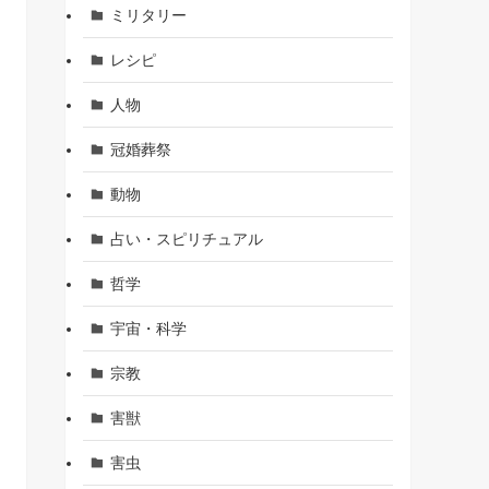
ミリタリー
レシピ
人物
冠婚葬祭
動物
占い・スピリチュアル
哲学
宇宙・科学
宗教
害獣
害虫