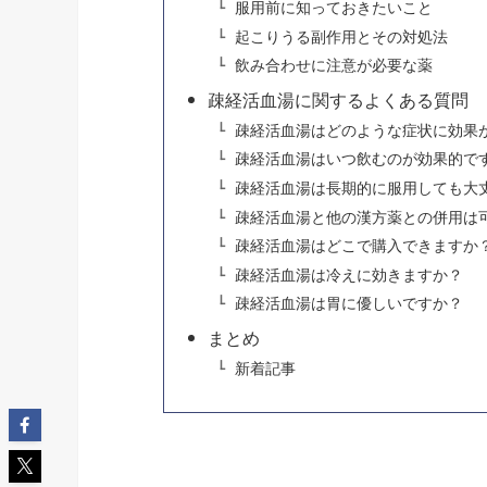
服用前に知っておきたいこと
起こりうる副作用とその対処法
飲み合わせに注意が必要な薬
疎経活血湯に関するよくある質問
疎経活血湯はどのような症状に効果
疎経活血湯はいつ飲むのが効果的で
疎経活血湯は長期的に服用しても大
疎経活血湯と他の漢方薬との併用は
疎経活血湯はどこで購入できますか
疎経活血湯は冷えに効きますか？
疎経活血湯は胃に優しいですか？
まとめ
新着記事