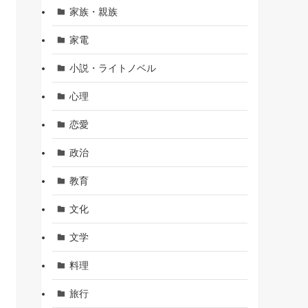
家族・親族
家電
小説・ライトノベル
心理
恋愛
政治
教育
文化
文学
料理
旅行