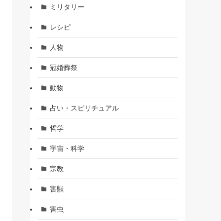
ミリタリー
レシピ
人物
冠婚葬祭
動物
占い・スピリチュアル
哲学
宇宙・科学
宗教
害獣
害虫