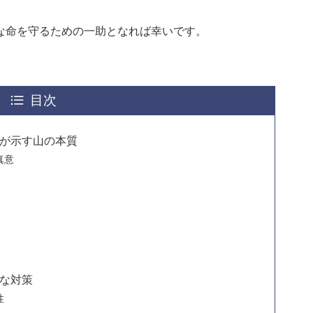
な命を守るための一助となれば幸いです。
目次
が示す山の本質
真意
な対策
性