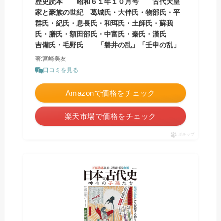
歴史読本 昭和６１年１０月号 古代天皇
家と豪族の世紀 葛城氏・大伴氏・物部氏・平
群氏・紀氏・息長氏・和珥氏・土師氏・蘇我
氏・膳氏・額田部氏・中富氏・秦氏・漢氏
吉備氏・毛野氏 「磐井の乱」「壬申の乱」
著:宮崎美友
口コミを見る
Amazonで価格をチェック
楽天市場で価格をチェック
ポチップ