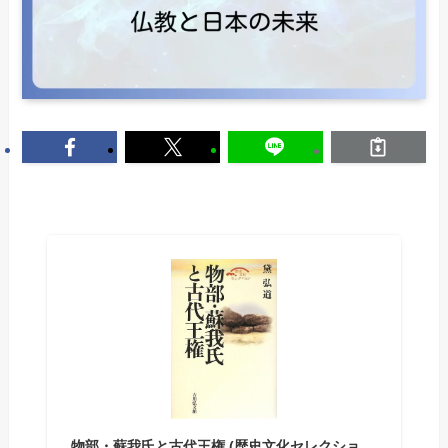
物部・蘇我氏と古代王権 (歴史文化セレクショ