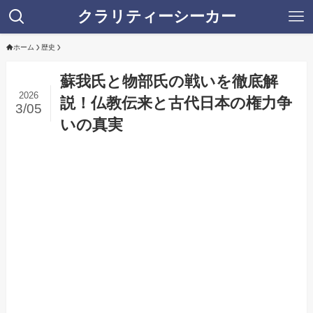
クラリティーシーカー
ホーム
歴史
蘇我氏と物部氏の戦いを徹底解
2026
説！仏教伝来と古代日本の権力争
3/05
いの真実