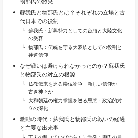
物部氏の激突
蘇我氏と物部氏とは？それぞれの立場と古
代日本での役割
蘇我氏：新興勢力としての台頭と大陸文化
の受容
物部氏：伝統を守る大豪族としての役割と
神道信仰
なぜ戦いは避けられなかったのか？蘇我氏
と物部氏の対立の根源
仏教伝来を巡る崇仏論争：新しい信仰か、
古き神々か
大和朝廷の権力掌握を巡る思惑：政治的対
立の深化
激動の時代：蘇我氏と物部氏の戦いの経過
と主要な出来事
丁未の乱（ていびのらん）勃発：両氏の最