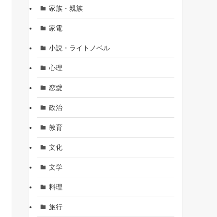
家族・親族
家電
小説・ライトノベル
心理
恋愛
政治
教育
文化
文学
料理
旅行