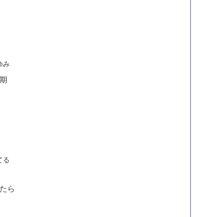
ゆみ
期
てる
たら