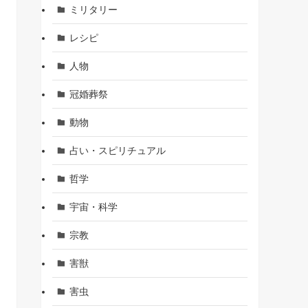
ミリタリー
レシピ
人物
冠婚葬祭
動物
占い・スピリチュアル
哲学
宇宙・科学
宗教
害獣
害虫