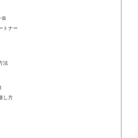
一面
ートナー
方法
性
接し方