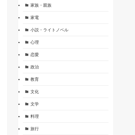
家族・親族
家電
小説・ライトノベル
心理
恋愛
政治
教育
文化
文学
料理
旅行