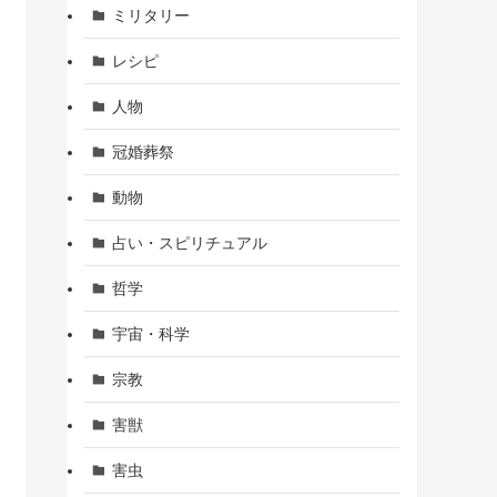
ミリタリー
レシピ
人物
冠婚葬祭
動物
占い・スピリチュアル
哲学
宇宙・科学
宗教
害獣
害虫