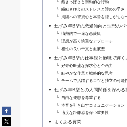
飽きっぽさと衝動的な行動
繊細さゆえのストレスと諦めの早さ
周囲への警戒心と本音を隠しがちな
ねずみ年B型の恋愛傾向と理想のパ
情熱的で一途な恋愛観
理想が高く慎重なアプローチ
相性の良い干支と血液型
ねずみ年B型の仕事観と適職で輝く
好奇心旺盛な探求心と企画力
細やかな作業と戦略的な思考
チームで活躍するコツと独立の可能
ねずみ年B型との人間関係を深める
自由な発想を尊重する
本音を引き出すコミュニケーション
適度な距離感を保つ重要性
よくある質問