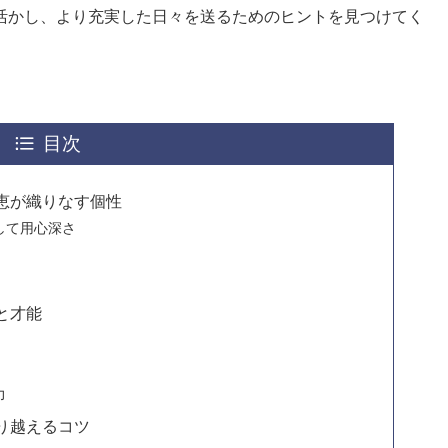
活かし、より充実した日々を送るためのヒントを見つけてく
目次
恵が織りなす個性
して用心深さ
力
と才能
力
り越えるコツ