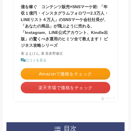
億を稼ぐ コンテンツ販売×SNSマーケ術: 「年
収１億円・インスタグラムフォロワー2.3万人・
LINEリスト４万人」のSNSマーケ会社社長が、
「あなたの商品」が飛ぶように売れる、
「Instagram、LINE公式アカウント、Kindle出
版」の驚くべき運用のヒミツ全て教えます！ ビ
ジネス攻略シリーズ
著:まえけん, 著:喜多野修次
口コミを見る
Amazonで価格をチェック
楽天市場で価格をチェック
ポチップ
目次