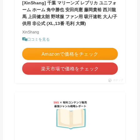
[XinShang] 千葉 マリーンズ レプリカ ユニフォ
ーム ホーム 角中勝也 安田尚憲 藤岡貴裕 西川龍
馬 上田健太朗 野球服 ファン用 吸汗速乾 大人/子
供用 非公式 (XL,13番 毛利 大輝)
XinShang
口コミを見る
Amazonで価格をチェック
楽天市場で価格をチェック
ポチップ