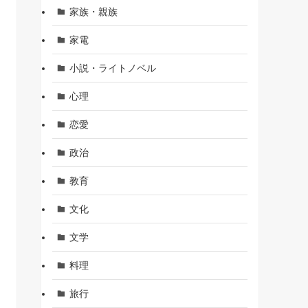
家族・親族
家電
小説・ライトノベル
心理
恋愛
政治
教育
文化
文学
料理
旅行