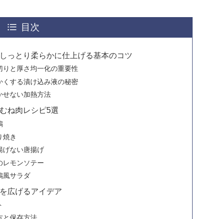
目次
しっとり柔らかに仕上げる基本のコツ
切りと厚さ均一化の重要性
かくする漬け込み液の秘密
かせない加熱方法
むね肉レシピ5選
鶏
り焼き
揚げない唐揚げ
のレモンソテー
鶏風サラダ
を広げるアイデア
ト
方と保存方法