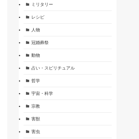
ミリタリー
レシピ
人物
冠婚葬祭
動物
占い・スピリチュアル
哲学
宇宙・科学
宗教
害獣
害虫