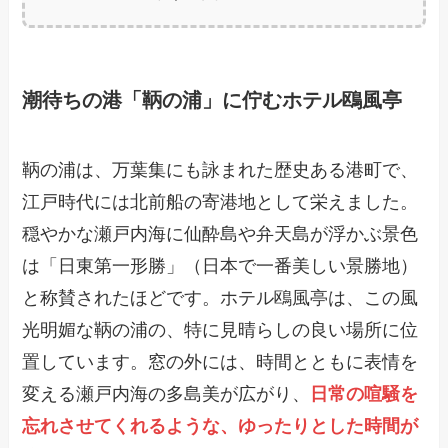
潮待ちの港「鞆の浦」に佇むホテル鴎風亭
鞆の浦は、万葉集にも詠まれた歴史ある港町で、
江戸時代には北前船の寄港地として栄えました。
穏やかな瀬戸内海に仙酔島や弁天島が浮かぶ景色
は「日東第一形勝」（日本で一番美しい景勝地）
と称賛されたほどです。ホテル鴎風亭は、この風
光明媚な鞆の浦の、特に見晴らしの良い場所に位
置しています。窓の外には、時間とともに表情を
変える瀬戸内海の多島美が広がり、
日常の喧騒を
忘れさせてくれるような、ゆったりとした時間が