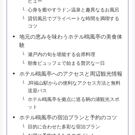
ビュー
心身を癒やすラドン温泉と趣異なるお風呂
貸切風呂でプライベートな時間を満喫する
コツ
地元の恵みを味わうホテル鴎風亭の美食体
験
瀬戸内の旬を堪能する会席料理
朝食ビュッフェで始まる贅沢な一日
ホテル鴎風亭へのアクセスと周辺観光情報
JR福山駅からの便利なアクセス方法と無料
送迎バス
ホテル鴎風亭を拠点に巡る鞆の浦観光スポ
ット
ホテル鴎風亭の宿泊プランと予約のコツ
目的に合わせた多彩な宿泊プラン