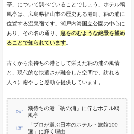
亭」について調べていることでしょう。ホテル鴎
風亭は、広島県福山市の歴史ある港町、鞆の浦に
位置する温泉宿です。瀬戸内海国立公園の中心に
あり、その名の通り、
息をのむような絶景を望め
ることで知られています
。
古くから潮待ちの港として栄えた鞆の浦の風情
と、現代的な快適さが融合した空間で、訪れる
人々に癒やしと感動を提供しています。
潮待ちの港「鞆の浦」に佇むホテル鴎
風亭
「プロが選ぶ日本のホテル・旅館100
選」に輝く理由