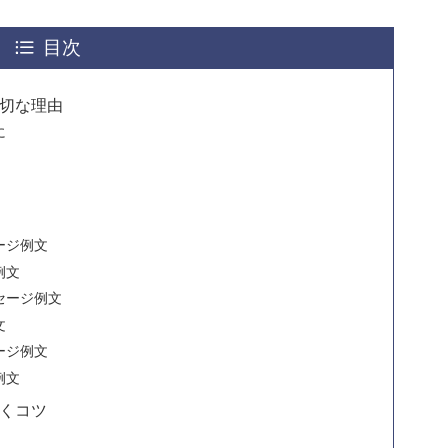
目次
切な理由
に
ージ例文
例文
セージ例文
文
ージ例文
例文
くコツ