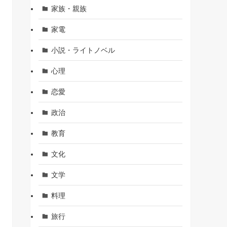
家族・親族
家電
小説・ライトノベル
心理
恋愛
政治
教育
文化
文学
料理
旅行