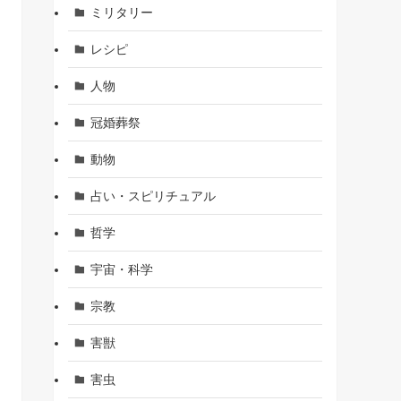
ミリタリー
レシピ
人物
冠婚葬祭
動物
占い・スピリチュアル
哲学
宇宙・科学
宗教
害獣
害虫