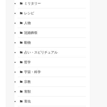
ミリタリー
レシピ
人物
冠婚葬祭
動物
占い・スピリチュアル
哲学
宇宙・科学
宗教
害獣
害虫