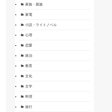
家族・親族
家電
小説・ライトノベル
心理
恋愛
政治
教育
文化
文学
料理
旅行