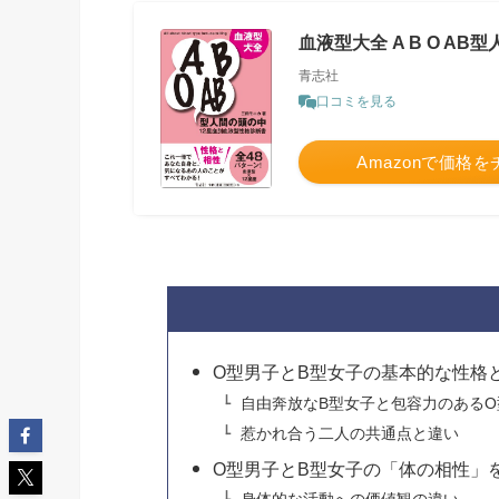
血液型大全 A B O A
青志社
口コミを見る
Amazonで価格
O型男子とB型女子の基本的な性格
自由奔放なB型女子と包容力のあるO
惹かれ合う二人の共通点と違い
O型男子とB型女子の「体の相性」