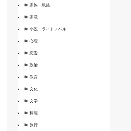
家族・親族
家電
小説・ライトノベル
心理
恋愛
政治
教育
文化
文学
料理
旅行