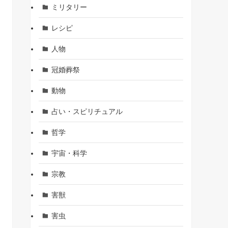
ミリタリー
レシピ
人物
冠婚葬祭
動物
占い・スピリチュアル
哲学
宇宙・科学
宗教
害獣
害虫