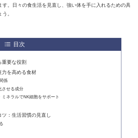
ます。日々の食生活を見直し、強い体を手に入れるための具
ょう。
目次
る重要な役割
疫力を高める食材
関係
化させる成分
・ミネラルでNK細胞をサポート
コツ：生活習慣の見直し
る