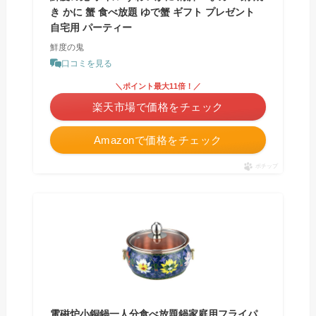
き かに 蟹 食べ放題 ゆで蟹 ギフト プレゼント
自宅用 パーティー
鮮度の鬼
口コミを見る
＼ポイント最大11倍！／
楽天市場で価格をチェック
Amazonで価格をチェック
ポチップ
電磁炉小銅鍋一人分食べ放題鍋家庭用フライパ