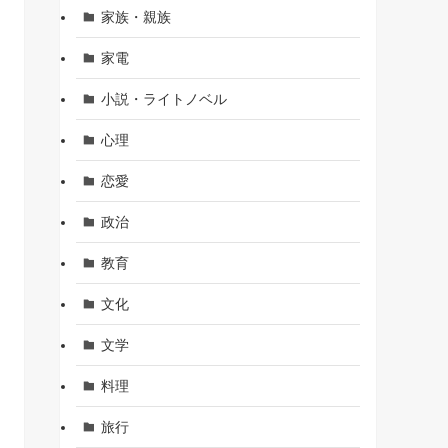
家族・親族
家電
小説・ライトノベル
心理
恋愛
政治
教育
文化
文学
料理
旅行