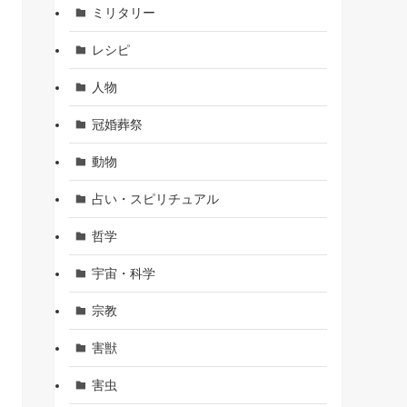
ミリタリー
レシピ
人物
冠婚葬祭
動物
占い・スピリチュアル
哲学
宇宙・科学
宗教
害獣
害虫