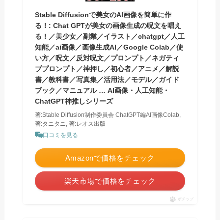
Stable Diffusionで美女のAI画像を簡単に作
る！: Chat GPTが美女の画像生成の呪文を唱え
る！／美少女／副業／イラスト／chatgpt／人工
知能／ai画像／画像生成AI／Google Colab／使
い方／呪文／反対呪文／プロンプト／ネガティ
ブプロンプト／神押し／初心者／アニメ／解説
書／教科書／写真集／活用法／モデル／ガイド
ブック／マニュアル … AI画像・人工知能・
ChatGPT神推しシリーズ
著:Stable Diffusion制作委員会 ChatGPT編AI画像Colab,
著:タニタニ, 著:レオス出版
口コミを見る
Amazonで価格をチェック
楽天市場で価格をチェック
ポチップ