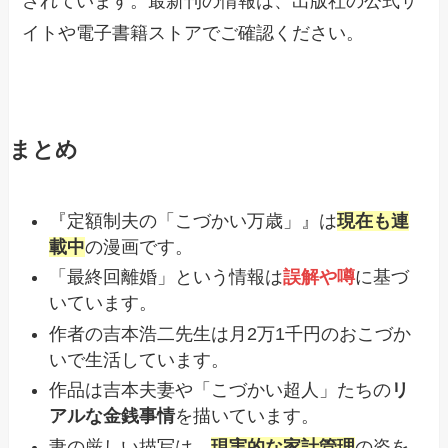
されています。最新刊の情報は、出版社の公式サ
イトや電子書籍ストアでご確認ください。
まとめ
『定額制夫の「こづかい万歳」』は
現在も連
載中
の漫画です。
「最終回離婚」という情報は
誤解や噂
に基づ
いています。
作者の吉本浩二先生は月2万1千円のおこづか
いで生活しています。
作品は吉本夫妻や「こづかい超人」たちの
リ
アルな金銭事情
を描いています。
妻の厳しい描写は、
現実的な家計管理
の姿を