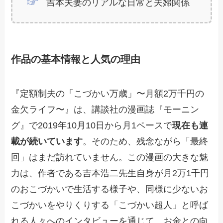
吉本夫妻のリアルな日常と夫婦関係
作品の基本情報と人気の理由
『定額制夫の「こづかい万歳」〜月額2万千円の
金欠ライフ〜』は、講談社の漫画誌『モーニン
グ』で2019年10月10日から月1ペースで
現在も連
載が続いています
。そのため、残念ながら「最終
回」はまだ訪れていません。この漫画の大きな魅
力は、作者である吉本浩二先生自身が月2万1千円
のおこづかいで生活する様子や、同様に少ないお
こづかいをやりくりする「こづかい超人」と呼ば
れる人々へのインタビューを通じて、お金との向