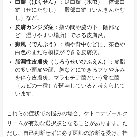
白癬（はくせん）
：足白癬（水虫）、体部白
癬（ぜにたむし）、股部白癬（いんきんたむ
し）など。
皮膚カンジダ症
：指の間や脇の下、陰部な
ど、湿りやすい場所にできる皮膚炎。
癜風（でんぷう）
：胸や背中などに、茶色や
白色のまだら模様ができる皮膚病。
脂漏性皮膚炎（しろうせいひふえん）
：皮脂
の多い頭皮や顔、胸などにできるフケや赤み
を伴う皮膚炎。マラセチア菌という常在菌
（カビの一種）が関与していると考えられて
います。
これらの症状でお悩みの場合、ケトコナゾールク
リームが有効な選択肢となることがあります。た
だし、自己判断せずに必ず医師の診断を受け、指