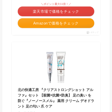
＼ポイント最大11倍！／
楽天市場で価格をチェック
Amazonで価格をチェック
ポチップ
北の快適工房 『クリアストロングショット アル
ファ』セット 【殺菌×抗菌×防臭】 足の臭い を
防ぐ『ノーノースメル』 薬用 クリーム デオドラ
ント 足の匂い 爪 ケア