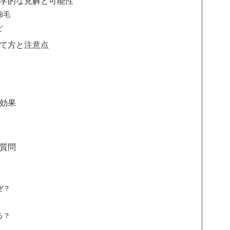
学的な見解と可能性
綿毛
ど
て方と注意点
効果
質問
ぜ？
る？