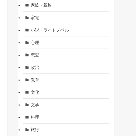
家族・親族
家電
小説・ライトノベル
心理
恋愛
政治
教育
文化
文学
料理
旅行