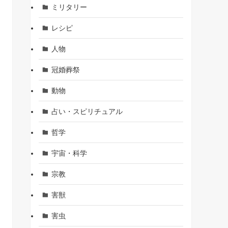
ミリタリー
レシピ
人物
冠婚葬祭
動物
占い・スピリチュアル
哲学
宇宙・科学
宗教
害獣
害虫