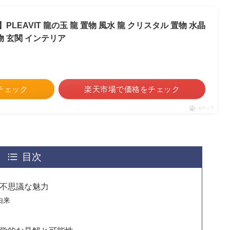
LEAVIT 龍の玉 龍 置物 風水 龍 クリスタル 置物 水晶
物 玄関 インテリア
をチェック
楽天市場で価格をチェック
ポチップ
目次
不思議な魅力
由来