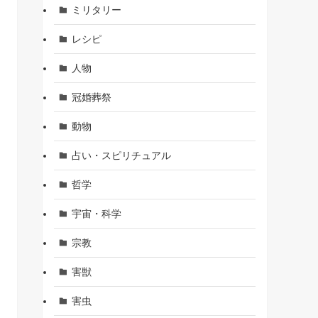
ミリタリー
レシピ
人物
冠婚葬祭
動物
占い・スピリチュアル
哲学
宇宙・科学
宗教
害獣
害虫