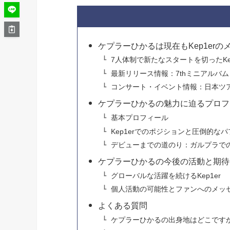
ケプラーひかるは現在もKep1er
7人体制で新たなスタートを切ったKep
最新リリース情報：7thミニアルバム「
コンサート・イベント情報：日本ツアー「Into
ケプラーひかるの魅力に迫るプロフ
基本プロフィール
Kep1erでのポジションと圧倒的な
デビューまでの道のり：ガルプラで
ケプラーひかるの今後の活動と期待
グローバルな活躍を続けるKep1er
個人活動の可能性とファンへのメッ
よくある質問
ケプラーひかるの出身地はどこです