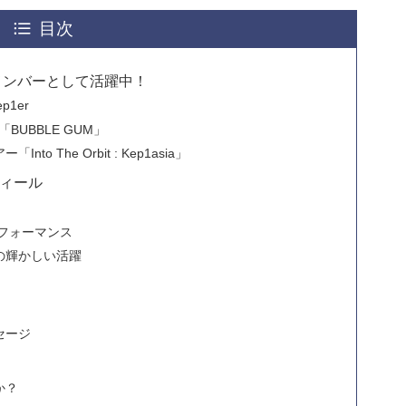
目次
のメンバーとして活躍中！
1er
BUBBLE GUM」
 The Orbit : Kep1asia」
ィール
パフォーマンス
の輝かしい活躍
セージ
か？