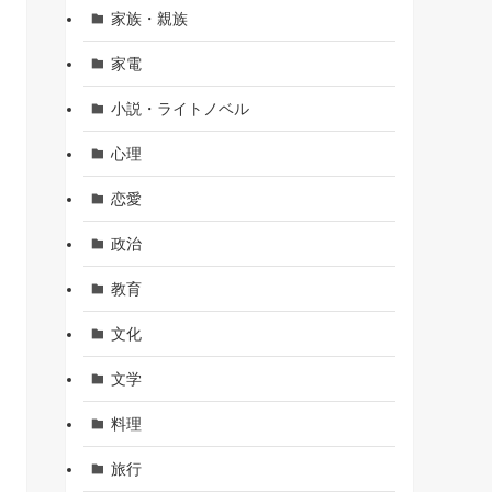
家族・親族
家電
小説・ライトノベル
心理
恋愛
政治
教育
文化
文学
料理
旅行