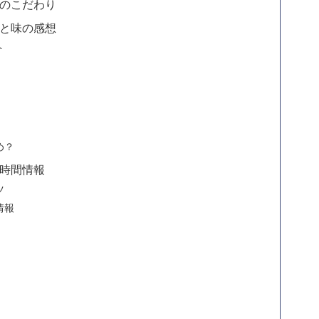
のこだわり
と味の感想
ト
め？
時間情報
ツ
情報