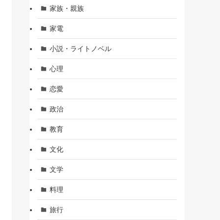
家族・親族
家電
小説・ライトノベル
心理
恋愛
政治
教育
文化
文学
料理
旅行