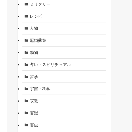
ミリタリー
レシピ
人物
冠婚葬祭
動物
占い・スピリチュアル
哲学
宇宙・科学
宗教
害獣
害虫