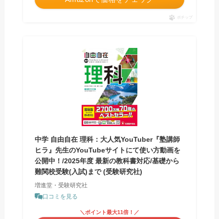
ポチップ
中学 自由自在 理科：大人気YouTuber『塾講師
ヒラ』先生のYouTubeサイトにて使い方動画を
公開中！/2025年度 最新の教科書対応/基礎から
難関校受験(入試)まで (受験研究社)
増進堂・受験研究社
口コミを見る
＼ポイント最大11倍！／