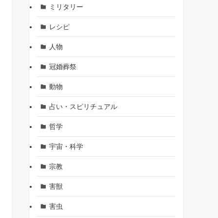
ミリタリー
レシピ
人物
冠婚葬祭
動物
占い・スピリチュアル
哲学
宇宙・科学
宗教
害獣
害虫