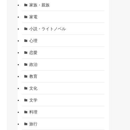
家族・親族
家電
小説・ライトノベル
心理
恋愛
政治
教育
文化
文学
料理
旅行