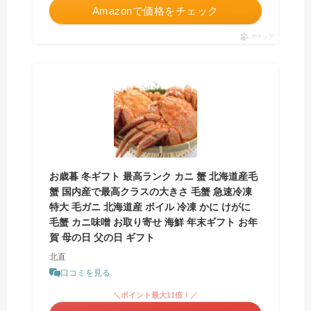
Amazonで価格をチェック
ポチップ
お歳暮 冬ギフト 最高ランク カニ 蟹 北海道産毛
蟹 国内産で最高クラスの大きさ 毛蟹 急速冷凍
特大 毛ガニ 北海道産 ボイル 冷凍 かに けがに
毛蟹 カニ味噌 お取り寄せ 海鮮 年末ギフト お年
賀 母の日 父の日 ギフト
北直
口コミを見る
＼ポイント最大11倍！／