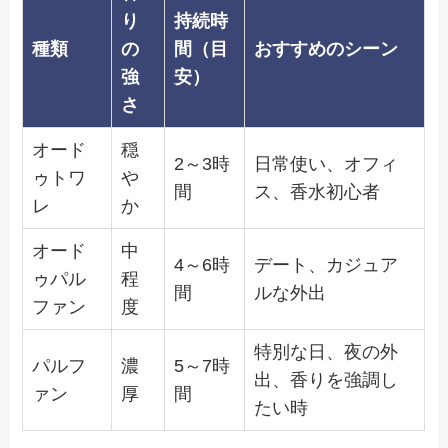
り
持続時
種類
の
間（目
おすすめのシーン
強
安）
さ
オード
穏
2～3時
日常使い、オフィ
ゥトワ
や
間
ス、香水初心者
レ
か
オード
中
4～6時
デート、カジュア
ゥパル
程
間
ルな外出
ファン
度
特別な日、夜の外
パルフ
濃
5～7時
出、香りを強調し
ァン
厚
間
たい時