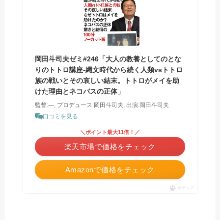
岡田斗司夫ゼミ#246「大人の教養としてのとな
りのトトロ講座-縄文時代から続く人類vsトトロ
族の戦いとその哀しい結末。トトロがメイを助
けた理由とネコバスの正体」
監督:---, プロデュース:岡田斗司夫, 出演:岡田斗司夫
口コミを見る
＼ポイント最大11倍！／
楽天市場で価格をチェック
Amazonで価格をチェック
ポチップ