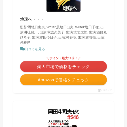
地球へ・・・
監督:恩地日出夫, Writer:恩地日出夫, Writer:塩田千種, 出
演:井上純一, 出演:秋吉久美子, 出演:志垣太郎, 出演:薬師丸
ひろ子, 出演:岸田今日子, 出演:神谷明, 出演:古谷徹, 出演:
沖雅也
口コミを見る
＼ポイント最大11倍！／
楽天市場で価格をチェック
Amazonで価格をチェック
ポチップ