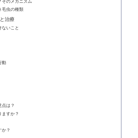
？そのメカニズム
き毛虫の種類
と治療
けないこと
行動
意点は？
りますか？
すか？