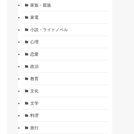
家族・親族
家電
小説・ライトノベル
心理
恋愛
政治
教育
文化
文学
料理
旅行