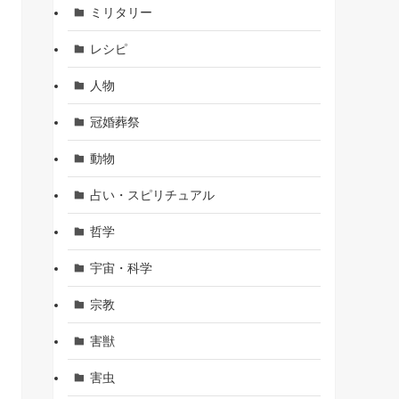
ミリタリー
レシピ
人物
冠婚葬祭
動物
占い・スピリチュアル
哲学
宇宙・科学
宗教
害獣
害虫