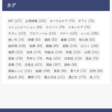
タグ
(127)
(102)
(75)
(74)
DIY
お得情報
オーラルケア
ギフト
(83)
(79)
(76)
コミュニケーション
スイーツ
スキンケア
(123)
(116)
(125)
(186)
チラシ
プロフィール
マナー
レシピ
(74)
(83)
(82)
(159)
(82)
使い方
俳優
値段
健康
初心者
(158)
(88)
(80)
(134)
(148)
副作用
効果
動物
原因
口コミ
(102)
(174)
(134)
(120)
(101)
地理
女性
対処法
対策
心理
(139)
(79)
(102)
(119)
(78)
意味
手作り
料金
日本語
昆虫
(74)
(421)
(367)
(96)
栄養
注意点
理由
節約
(132)
(188)
(96)
(73)
(89)
簡単レシピ
結婚
美容
育て方
評判
(82)
(72)
(111)
(775)
(71)
読み方
費用
購入方法
選び方
魚