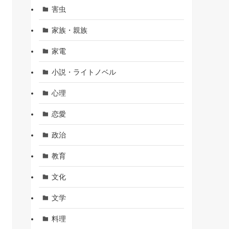
害虫
家族・親族
家電
小説・ライトノベル
心理
恋愛
政治
教育
文化
文学
料理