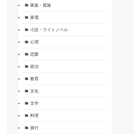
家族・親族
家電
小説・ライトノベル
心理
恋愛
政治
教育
文化
文学
料理
旅行