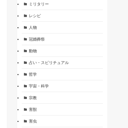
ミリタリー
レシピ
人物
冠婚葬祭
動物
占い・スピリチュアル
哲学
宇宙・科学
宗教
害獣
害虫