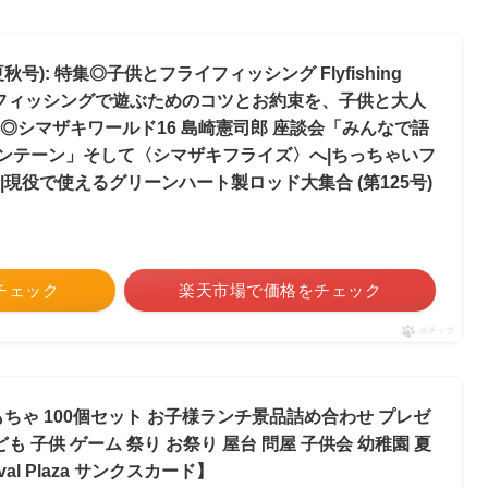
夏秋号): 特集◎子供とフライフィッシング Flyfishing
とフライフィッシングで遊ぶためのコツとお約束を、子供と大人
◎シマザキワールド16 島崎憲司郎 座談会「みんなで語
ンテーン」そして〈シマザキフライズ〉へ|ちっちゃいフ
|現役で使えるグリーンハート製ロッド大集合 (第125号)
をチェック
楽天市場で価格をチェック
ポチップ
もちゃ 100個セット お子様ランチ景品詰め合わせ プレゼ
も 子供 ゲーム 祭り お祭り 屋台 問屋 子供会 幼稚園 夏
val Plaza サンクスカード】