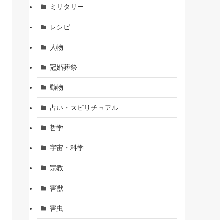
ミリタリー
レシピ
人物
冠婚葬祭
動物
占い・スピリチュアル
哲学
宇宙・科学
宗教
害獣
害虫