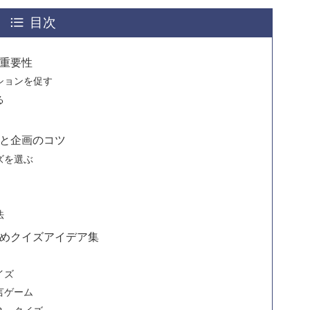
目次
重要性
ションを促す
る
と企画のコツ
ズを選ぶ
法
めクイズアイデア集
イズ
言ゲーム