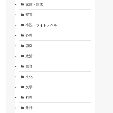
家族・親族
家電
小説・ライトノベル
心理
恋愛
政治
教育
文化
文学
料理
旅行