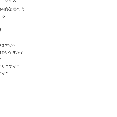
？」クイズ
体的な進め方
する
け
りますか？
ば良いですか？
？
ありますか？
すか？