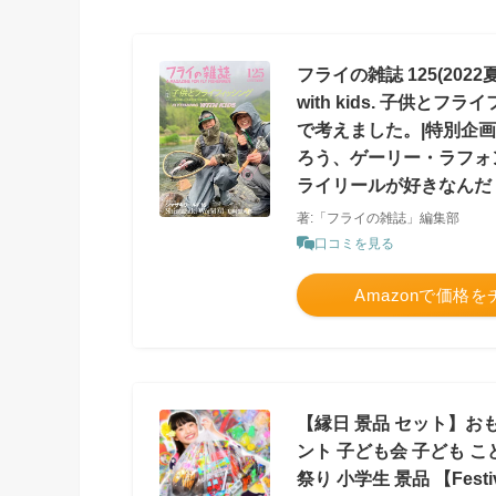
フライの雑誌 125(2022
with kids. 子供
で考えました。|特別企画
ろう、ゲーリー・ラフォ
ライリールが好きなんだ 
著:「フライの雑誌」編集部
口コミを見る
Amazonで価格
【縁日 景品 セット】お
ント 子ども会 子ども こど
祭り 小学生 景品 【Festi